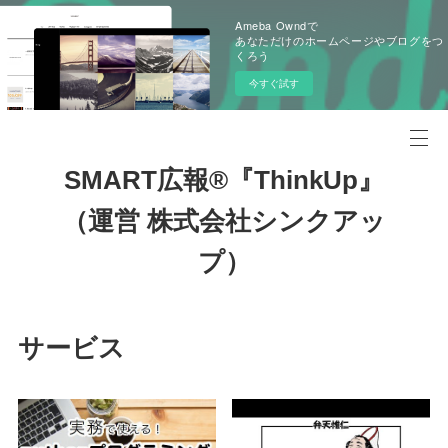
Ameba Owndで
あなただけのホームページやブログをつ
くろう
今すぐ試す
SMART広報®『ThinkUp』
（運営 株式会社シンクアッ
プ）
サービス