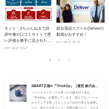
ネット・2ちゃんねるで誹
総合英語スクールDeliverの
謗中傷や口コミサイトで悪
動画がおすすめ！
い評価を勝手に流された…
2017.06.07 05:18
2017.06.21 05:47
1
2
SMART広報®『ThinkUp』（運営 株式会社シンクアップ）
ソーシャルメディアを使った広報を行う会社
「ThinkUp」が運営しています。個人でもソーシャ
ルメディアを使ってネット上で自分の考えを表明し
たり、友だちを作ったり、仲間を募ったり、小さな