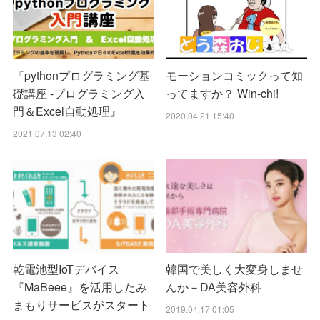
『pythonプログラミング基
モーションコミックって知
礎講座 -プログラミング入
ってますか？ Win-chi!
門＆Excel自動処理』
2020.04.21 15:40
2021.07.13 02:40
乾電池型IoTデバイス
韓国で美しく大変身しませ
『MaBeee』を活用したみ
んか－DA美容外科
まもりサービスがスタート
2019.04.17 01:05