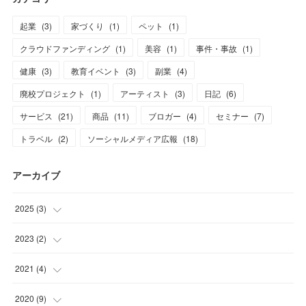
起業
(
3
)
家づくり
(
1
)
ペット
(
1
)
クラウドファンディング
(
1
)
美容
(
1
)
事件・事故
(
1
)
健康
(
3
)
教育イベント
(
3
)
副業
(
4
)
廃校プロジェクト
(
1
)
アーティスト
(
3
)
日記
(
6
)
サービス
(
21
)
商品
(
11
)
ブロガー
(
4
)
セミナー
(
7
)
トラベル
(
2
)
ソーシャルメディア広報
(
18
)
アーカイブ
2025
(
3
)
(
3
)
2023
(
2
)
(
1
)
2021
(
4
)
(
1
)
(
2
)
2020
(
9
)